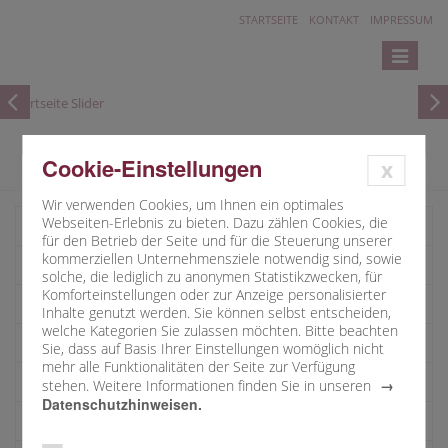
STARTSEITE
KONTAKT
IMPRESSUM
Toggle
navigatio
Cookie-Einstellungen
x
Wir verwenden Cookies, um Ihnen ein optimales
Webseiten-Erlebnis zu bieten. Dazu zählen Cookies, die
Kirchenverwaltung
für den Betrieb der Seite und für die Steuerung unserer
kommerziellen Unternehmensziele notwendig sind, sowie
Pfarrgemeinderat
solche, die lediglich zu anonymen Statistikzwecken, für
Komforteinstellungen oder zur Anzeige personalisierter
Lektoren
Inhalte genutzt werden. Sie können selbst entscheiden,
welche Kategorien Sie zulassen möchten. Bitte beachten
Kommunionhelfer
Sie, dass auf Basis Ihrer Einstellungen womöglich nicht
mehr alle Funktionalitäten der Seite zur Verfügung
Jugendarbeit
stehen. Weitere Informationen finden Sie in unseren
Datenschutzhinweisen.
Musik