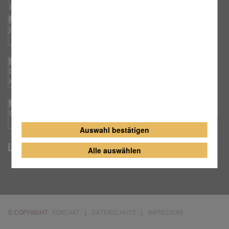
Erz. Jugendamt Kulmbach
Dekanat Kulmbach
Caritas Altersheim
Auswahl bestätigen
Lage und Anfahrt
Alle auswählen
© COPYRIGHT
KONTAKT
|
DATENSCHUTZ
|
IMPRESSUM