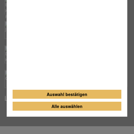
Evangelische Kirchengemeinde Rugendorf
Erz. Jugendamt Kulmbach
Dekanat Kulmbach
Caritas Altersheim
Auswahl bestätigen
Lage und Anfahrt
Alle auswählen