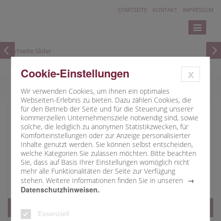
STARTSEITE
KONTAKT
IMPRESSUM
Toggle
navigatio
Cookie-Einstellungen
x
Wir verwenden Cookies, um Ihnen ein optimales
Webseiten-Erlebnis zu bieten. Dazu zählen Cookies, die
für den Betrieb der Seite und für die Steuerung unserer
Kirchenverwaltung
kommerziellen Unternehmensziele notwendig sind, sowie
solche, die lediglich zu anonymen Statistikzwecken, für
Pfarrgemeinderat
Komforteinstellungen oder zur Anzeige personalisierter
Inhalte genutzt werden. Sie können selbst entscheiden,
Lektoren
welche Kategorien Sie zulassen möchten. Bitte beachten
Sie, dass auf Basis Ihrer Einstellungen womöglich nicht
Kommunionhelfer
mehr alle Funktionalitäten der Seite zur Verfügung
stehen. Weitere Informationen finden Sie in unseren
Jugendarbeit
Datenschutzhinweisen.
Musik
Essenziell